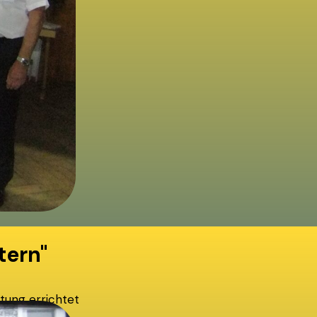
tern"
tung errichtet