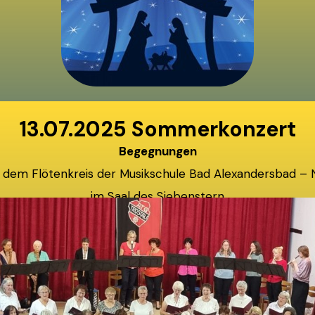
13.07.2025 Sommerkonzert
Begegnungen
dem Flötenkreis der Musikschule Bad Alexandersbad – N
im Saal des Siebenstern