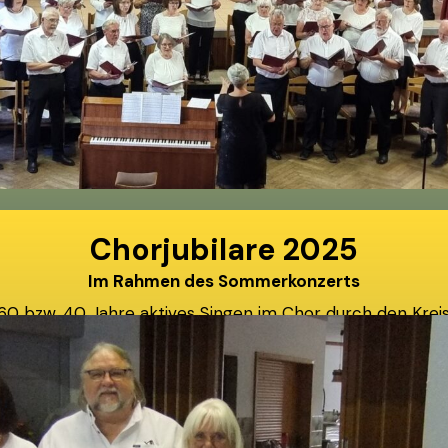
Chorjubilare 2025
Im Rahmen des Sommerkonzerts
60 bzw. 40 Jahre aktives Singen im Chor durch den Krei