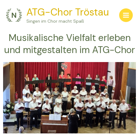
Zum
ATG-Chor Tröstau
Inhalt
springen
Singen im Chor macht Spaß
Musikalische Vielfalt erleben
und mitgestalten im ATG-Chor